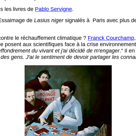
s les livres de
Pablo Servigne
.
 Essaimage de
Lasius niger
signalés à Paris avec plus d
 contre le réchauffement climatique ?
Franck Courchamp
 posent aux scientifiques face à la crise environnemen
 effondrement du vivant et j'ai décidé de m'engager
." Il 
 des gens. J'ai le sentiment de devoir partager les conn