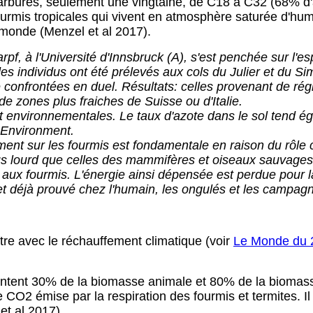
arbures, seulement une vingtaine, de C18 à C32 (68% d'
rmis tropicales qui vivent en atmosphère saturée d'humi
monde (Menzel et al 2017).
rpf, à l'Université d'Innsbruck (A), s'est penchée sur l'
es individus ont été prélevés aux cols du Julier et du Si
 confrontées en duel. Résultats: celles provenant de rég
 zones plus fraiches de Suisse ou d'Italie.
environnementales. Le taux d'azote dans le sol tend éga
l Environment.
nt sur les fourmis est fondamentale en raison du rôle c
lus lourd que celles des mammifères et oiseaux sauvages
e aux fourmis. L'énergie ainsi dépensée est perdue pour 
 et déjà prouvé chez l'humain, les ongulés et les campag
ître avec le réchauffement climatique (voir
Le Monde du 
résentent 30% de la biomasse animale et 80% de la bioma
CO2 émise par la respiration des fourmis et termites. Il 
et al 2017).