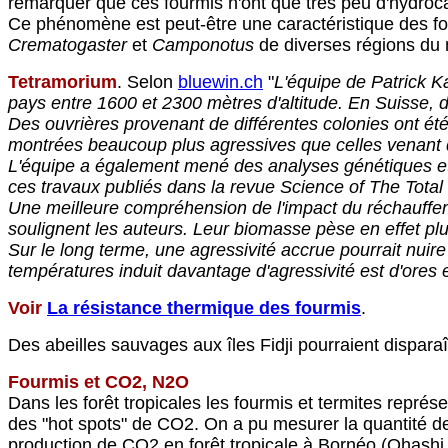
remarquer que ces fourmis n'ont que très peu d'hydroc
Ce phénomène est peut-être une caractéristique des fou
Crematogaster
et
Camponotus
de diverses régions du 
Tetramorium
. Selon
bluewin.ch
"
L'équipe de Patrick Ka
pays entre 1600 et 2300 mètres d'altitude. En Suisse, d
Des ouvrières provenant de différentes colonies ont été
montrées beaucoup plus agressives que celles venant de
L'équipe a également mené des analyses génétiques et 
ces travaux publiés dans la revue Science of The Tota
Une meilleure compréhension de l'impact du réchauffeme
soulignent les auteurs. Leur biomasse pèse en effet p
Sur le long terme, une agressivité accrue pourrait nuir
températures induit davantage d'agressivité est d'ores
Voir
La résistance thermique des fourmis
.
Des abeilles sauvages aux îles Fidji pourraient dispara
Fourmis et CO2, N2O
Dans les forêt tropicales les fourmis et termites rep
des "hot spots" de CO2. On a pu mesurer la quantité de 
production de CO2 en forêt tropicale à Bornéo
(Ohashi 