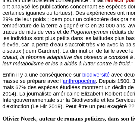
Il aurait une troisième conséquence : il fait
rétrécir pl
ont analysé les publications concernant 85 espèces don
certaines iguanes ou tortues). Des expériences ont mo
29% de leur poids ; idem pour un coléoptère des grain
température de la terre a gagné 6°C en 20 000 ans, av
traces de nids de vers et de
Pogonomyrmex
réduits de
les individus sont plus petits dans les latitudes plus ba
élevée, car la perte d’eau s’accroit très vite avec la b
oiseaux (idem Gardner). La diminution de taille avec l
chaud, la réponse adaptative des oiseaux a consisté à mi
leur métabolisme et les a aidés à lutter contre le froid."
Enfin il y a une conséquence sur
biodiversité
avec deux 
masse se prépare avec l’
anthropocène
. Depuis 1500, 
mais 67% des espèces étudiées montrent un déclin de 
2014). La journaliste américaine Elizabeth Kolbert décr
Intergouvernementale sur la Biodiversité et les Service
d'extinction (Le Hir 2019). Peut-être un peu exagéré ??
Olivier Norek
, auteur de romans policiers, dans son li