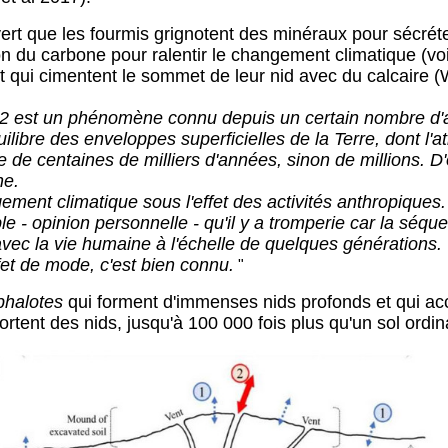
vert que les fourmis grignotent des minéraux pour sécrét
ion du carbone pour ralentir le changement climatique (vo
qui cimentent le sommet de leur nid avec du calcaire (W
CO2 est un phénomène connu depuis un certain nombre d'
uilibre des enveloppes superficielles de la Terre, dont l'
 de centaines de milliers d'années, sinon de millions. D'
ne.
gement climatique sous l'effet des activités anthropique
e - opinion personnelle - qu'il y a tromperie car la séq
c la vie humaine à l'échelle de quelques générations. Cela
effet de mode, c'est bien connu.
"
phalotes
qui forment d'immenses nids profonds et qui acc
tent des nids, jusqu'à 100 000 fois plus qu'un sol ordin