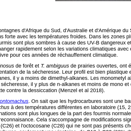
ontagnes d'Afrique du Sud, d'Australie et d'Amérique du S
lus forte avec les températures froides. Dans les zones pl
fourmis sont plus sombres à cause des UV-B dangereux et 
ger rapidement selon les variations climatiques avec de
ivre pour ces années de réchauffement climatique.
inosus
de forêt et
T. ambiguus
de prairies ouvertes, ont é
ation de la sécheresse. Leur profil est bien plastique e
anes, il y a moins de dimethyl-alkanes. Les monometyl a
la sécheresse, il y plus de n-alkanes et moins de mono et
tte contre la dessiccation (Menzel et al 2018).
ontomachus
.
On sait que les hydrocarbures sont une bar
chus
à des températures différentes en laboratoire (15, 25
nations sont plus longues de la part des fourmis normale
 reconnaisance. Cela s'accompagne de modifications signif
26) et l'octocosane (C28) qui ne sont pas présents chez 