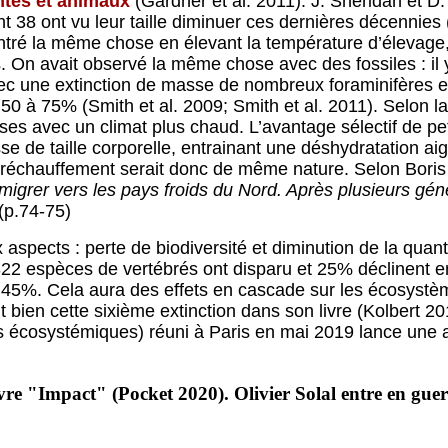
antes et animaux
(Gardner et al. 2011). J. Sheridan et D.
t 38 ont vu leur taille diminuer ces dernières décennie
ntré la même chose en élevant la température d’élevage,
s. On avait observé la même chose avec des fossiles : i
ec une extinction de masse de nombreux foraminifères et
 50 à 75% (Smith et al. 2009; Smith et al. 2011). Selon 
sses avec un climat plus chaud. L’avantage sélectif de peti
aisse de taille corporelle, entrainant une déshydratation
e réchauffement serait donc de même nature. Selon Boris
grer vers les pays froids du Nord. Après plusieurs généra
(p.74-75)
aspects : perte de biodiversité et diminution de la quan
322 espèces de vertébrés ont disparu et 25% déclinent 
45%. Cela aura des effets en cascade sur les écosystèm
it bien cette sixième extinction dans son livre (Kolbert 
s écosystémiques) réuni à Paris en mai 2019 lance une al
vre "Impact" (Pocket 2020). Olivier Solal entre en guerr