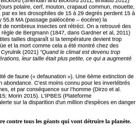
 Bickford (Sheridan and Bickford 2011; Brillaud 2012)
s (ours polaire, cerf, mouton, crapaud commun, mouette,
 par ex les drosophiles de 15 à 29 degrés perdent 15 à
l y 55,8 MA (passage paléocène – éocène) la
 de nombreux insectes ont rétréci. On a retrouvé des
la règle de Bergmann (1847, dans Gardner et al, 2011)
tes tailles disparaît si la température devient trop
 aigüe et la mort comme cela a été montré chez des
 Cyrulnik (2021)
"Quand le climat est devenu trop
tions, leur taille était plus petite, ce qui a augmenté
tité de faune (« defaunation »). Une 6ème extinction de
en abondance. C’est moins connu pour les invertébrés
es, et par conséquence sur l’homme (Dirzo et al.
2015; Morin 2015). L'IPBES (Plateforme
erte sur la disparition d'un million d'espèces en danger
e contre tous les géants qui vont détruire la planète.