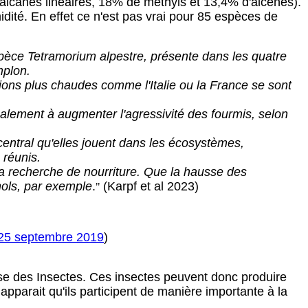
alcanes linéaires, 18% de methyls et 13,4% d'alcènes).
dité. En effet ce n'est pas vrai pour 85 espèces de
espèce Tetramorium alpestre, présente dans les quatre
mplon.
ions plus chaudes comme l'Italie ou la France se sont
lement à augmenter l'agressivité des fourmis, selon
entral qu'elles jouent dans les écosystèmes,
 réunis.
la recherche de nourriture. Que la hausse des
nols, par exemple
.
(Karpf et al 2023)
"
25 septembre 2019
)
sse des Insectes. Ces insectes peuvent donc produire
apparait qu'ils participent de manière importante à la