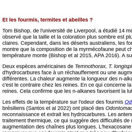
Et les fourmis, termites et abeilles ?
Tom Bishop, de l'université de Liverpool, a étudié 14 m
observé que la taille et la coloration plus sombre est p
claires. Cependant, dans les déserts australiens, les 
montre que la composition de la myrmécofaune peut chan
température monte (Bishop et al 2015, APA 2016). A su
Deux espèces américaines de
Temnothorax, T. longisp
d'hydrocarbures face à un réchauffement ou une augment
différentes. La chaleur augmente la longueur des n-alk
c'est le contraire chez les reines. En ce qui concerne 
reines. Cela confirme que les n-alkanes favorisent la lu
Les effets de la température sur l'odeur des fourmis
Od
brésiliens (Santos et al 2022) ont placé des
Odontoma
reconnaissance et extrait les hydrocarbures. Les anten
traitement thermique, ce qui suggère des difficultés de
augmentation des chaînes plus longues. L'hexacosane (C