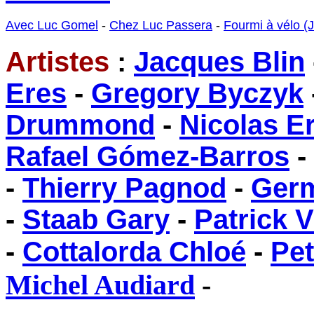
Avec Luc Gomel
-
Chez Luc Passera
-
Fourmi à vélo (
Artistes
:
Jacques Blin
Eres
-
Gregory Byczyk
Drummond
-
Nicolas E
Rafael Gómez-Barros
-
Thierry Pagnod
-
Germ
-
Staab Gary
-
Patrick V
-
Cottalorda Chloé
-
Pet
Michel Audiard
-