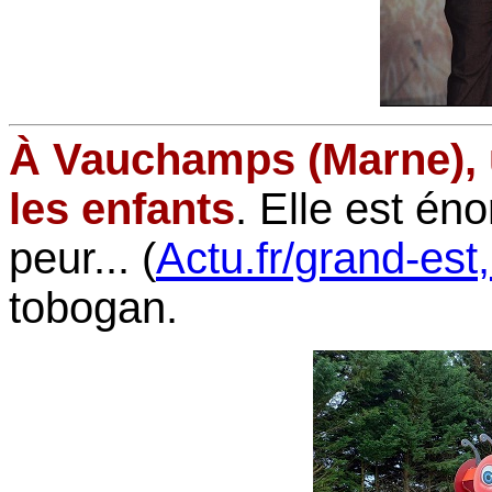
À Vauchamps (Marne), u
les enfants
. Elle est én
peur... (
Actu.fr/grand-est
tobogan.