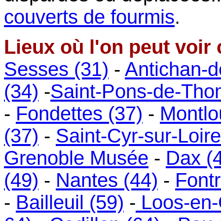
couverts de fourmis
.
Lieux où l'on peut voir
Sesses (31)
-
Antichan-d
(34)
-
Saint-Pons-de-Thom
-
Fondettes (37)
-
Montlo
(37)
-
Saint-Cyr-sur-Loire
Grenoble Musée
-
Dax (
(49)
-
Nantes (44)
-
Font
-
Bailleuil (59)
-
Loos-en-