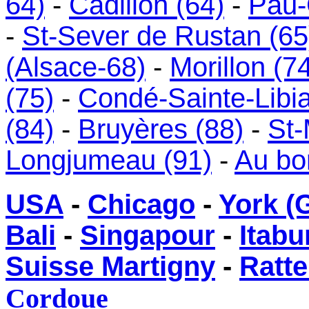
64)
-
Cadillon (64)
-
Pau-
-
St-Sever de Rustan (65
(Alsace-68)
-
Morillon (7
(75)
-
Condé-Sainte-Libia
(84)
-
Bruyères (88)
-
St-
Longjumeau (91)
-
Au bo
USA
-
Chicago
-
York (
Bali
-
Singapour
-
Itabu
Suisse Martigny
-
Ratte
Cordoue