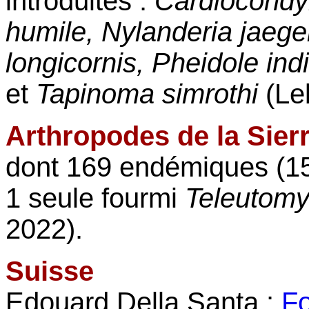
introduites :
Cardiocondy
humile, Nylanderia jaeger
longicornis, Pheidole in
et
Tapinoma simrothi
(Le
Arthropodes de la Sier
dont 169 endémiques (15
1 seule fourmi
Teleutomy
2022).
Suisse
Edouard Della Santa :
Fo