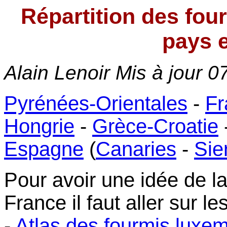
Répartition des fou
pays 
Alain Lenoir Mis à jour
0
Pyrénées-Orientales
-
Fr
Hongrie
-
Grèce-Croatie
Espagne
(
Canaries
-
Sie
Pour avoir une idée de la
France il faut aller sur le
-
Atlas des fourmis luxe