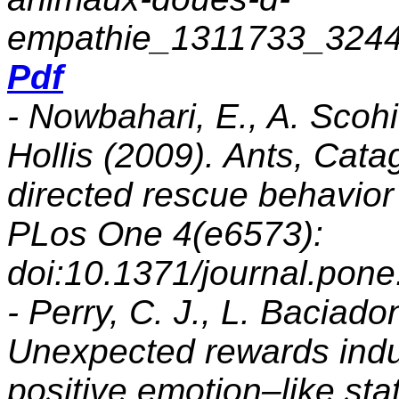
empathie_1311733_3244
Pdf
- Nowbahari, E., A. Scohi
Hollis (2009). Ants, Cata
directed rescue behavior 
PLos One 4(e6573):
doi:10.1371/journal.pon
- Perry, C. J., L. Baciad
Unexpected rewards ind
positive emotion–like st