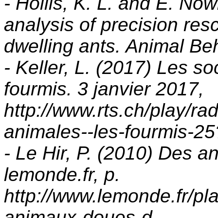
- Hollis, K. L. and E. No
analysis of precision res
dwelling ants. Animal Be
- Keller, L. (2017) Les s
fourmis. 3 janvier 2017,
http://www.rts.ch/play/rad
animales--les-fourmis-2
- Le Hir, P. (2010) Des 
lemonde.fr, p.
http://www.lemonde.fr/pl
animaux-doues-d-