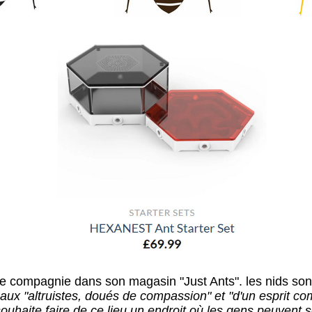
compagnie dans son magasin "Just Ants". les nids sont
x "altruistes, doués de compassion" et "d'un esprit com
ouhaite faire de ce lieu un endroit où les gens peuvent s