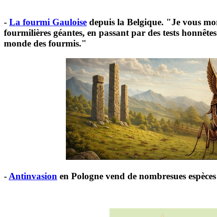
-
La fourmi Gauloise
depuis la Belgique.
"Je vous mon
fourmilières géantes, en passant par des tests honnêtes
monde des fourmis."
-
Antinvasion
en Pologne vend de nombresues espèces