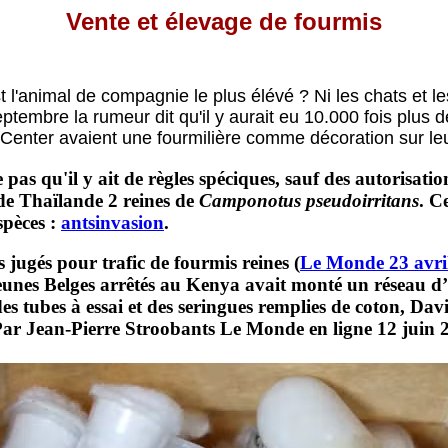
Vente et élevage de fourmis
 l'animal de compagnie le plus élévé ? Ni les chats et le
tembre la rumeur dit qu'il y aurait eu 10.000 fois plus d
Center avaient une fourmilière comme décoration sur le
pas qu'il y ait de règles spéciques, sauf des autorisatio
de Thaïlande 2 reines de
Camponotus pseudoirritans
. C
spèces :
antsinvasion
.
 jugés pour trafic de fourmis reines
(
Le Monde 23 avri
eunes Belges arrêtés au Kenya avait monté un réseau d’
s tubes à essai et des seringues remplies de coton, David
ar Jean-Pierre Stroobants Le Monde en ligne 12 juin 