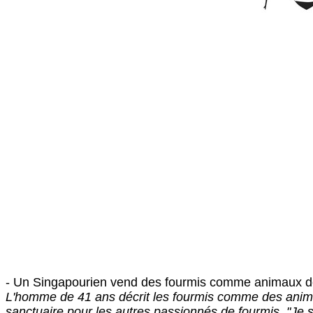
- Un Singapourien vend des fourmis comme animaux de 
L'homme de 41 ans décrit les fourmis comme des animau
sanctuaire pour les autres passionnés de fourmis. "Je s