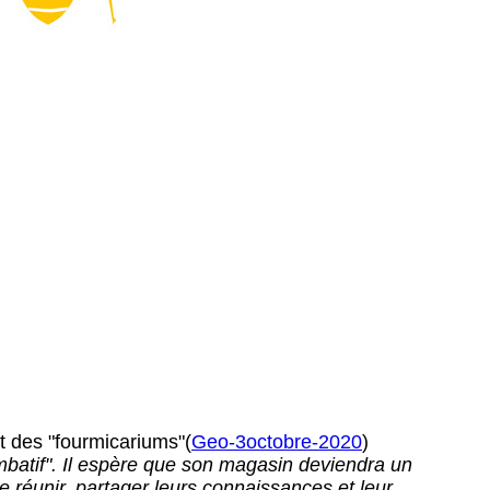
 des "fourmicariums"(
Geo-3octobre-2020
)
batif". Il espère que son magasin deviendra un
e réunir, partager leurs connaissances et leur