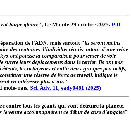
 rat-taupe glabre
", Le Monde 29 octobre 2025.
Pdf
e réparation de l'ADN. mais surtout "
lls seront moins
 voire des centaines d’individus réunis autour d’une reine
Tokyo ont poussé la comparaison pour tenter de voir
 suivre leurs déplacements dans le terrier. Ils ont mis
écédents, les nettoyeurs et enfin deux groupes peu actifs,
nstituer une réserve de force de travail, indique le
ait en intéresser plus d’un.
"
ed mole-
rats
.
Sci. Adv.
11, eady0481 (2025)
e contre tous les géants qui vont détruire la planète.
s le ventre accompagnèrent ce début de crise d'angoise
"