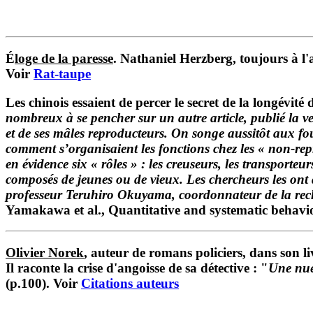
É
loge de la paresse
. Nathaniel Herzberg, toujours à l'a
Voir
Rat-taupe
Les chinois essaient de percer le secret de la longévité
nombreux à se pencher sur un autre article, publié la vei
et de ses mâles reproducteurs. On songe aussitôt aux fo
comment s’organisaient les fonctions chez les « non-repr
en évidence six « rôles » : les creuseurs, les transporteu
composés de jeunes ou de vieux. Les chercheurs les ont 
professeur Teruhiro Okuyama, coordonnateur de la recher
Yamakawa
et al.
,
Quantitative and systematic behavio
Olivier Norek
, auteur de romans policiers, dans son li
Il raconte la crise d'angoisse de sa détective : "
Une nué
(p.100). Voir
Citations auteurs