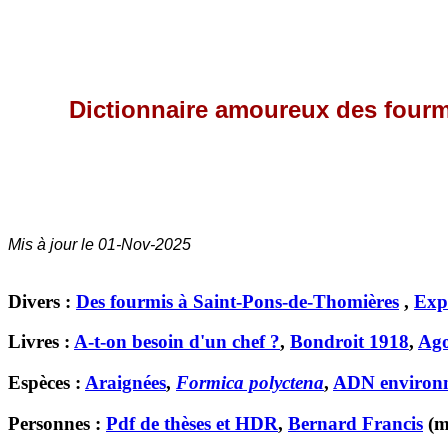
Dictionnaire amoureux des fourm
Mis à jour le
01-Nov-2025
Divers :
Des fourmis à Saint-Pons-de-Thomières
,
Expo
Livres :
A-t-on besoin d'un chef ?
,
Bondroit 1918
,
Ago
Espèces :
Araignées
,
Formica polyctena
,
ADN environ
Personnes :
Pdf de thèses et HDR
,
Bernard Francis
(m