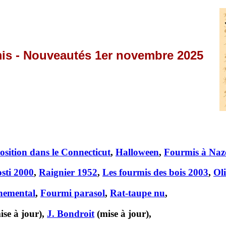
is -
Nouveautés 1er novembre 2025
sition dans le Connecticut
,
Halloween
,
Fourmis à Naz
sti 2000
,
Raignier 1952
,
Les fourmis des bois 2003
,
Ol
nemental
,
Fourmi parasol
,
Rat-taupe nu
,
ise à jour),
J. Bondroit
(mise à jour),