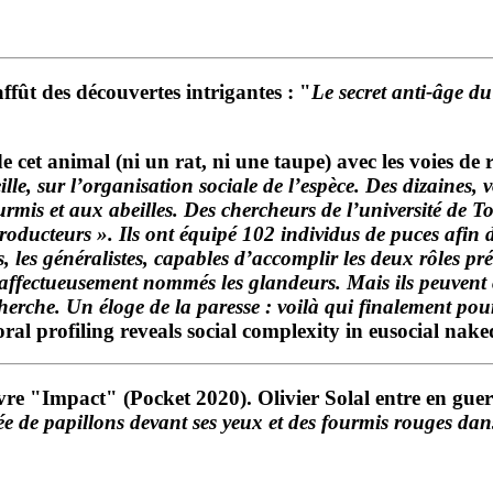
ffût des découvertes intrigantes : "
Le secret anti-âge du
 de cet animal (ni un rat, ni une taupe) avec les voies d
lle, sur l’organisation sociale de l’espèce. Des dizaines,
urmis et aux abeilles. Des chercheurs de l’université de 
oducteurs ». Ils ont équipé 102 individus de puces afin de
rs, les généralistes, capables d’accomplir les deux rôles pr
affectueusement nommés les glandeurs. Mais ils peuvent co
che. Un éloge de la paresse : voilà qui finalement pourr
ral profiling
reveals social complexity in eusocial nak
vre "Impact" (Pocket 2020). Olivier Solal entre en guerr
e de papillons devant ses yeux et des fourmis rouges dan