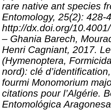
rare native ant species f
Entomology, 25(2): 428-
http://dx.doi.org/10.400
– Ghania Barech, Mourad
Henri Cagniant, 2017. 
(Hymenoptera, Formicida
nord): clé d’identification
fourmi Monomorium major
citations pour l’Algérie. 
Entomológica Aragonesa 