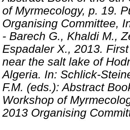
of Myrmecology, p. 19.
Organising Committee, In
- Barech G., Khaldi M., 
Espadaler X., 2013. Firs
near the salt lake of Hod
Algeria. In: Schlick-Stein
F.M. (eds.): Abstract Boo
Workshop of Myrmecolog
2013 Organising Committe