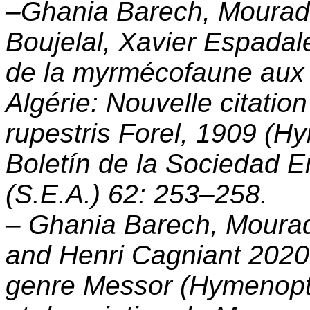
–Ghania Barech, Mourad 
Boujelal, Xavier Espadale
de la myrmécofaune aux 
Algérie: Nouvelle citati
rupestris Forel, 1909 (H
Boletín de la Sociedad 
(S.E.A.) 62: 253–258.
– Ghania Barech, Mourad
and Henri Cagniant 2020
genre Messor (Hymenopt