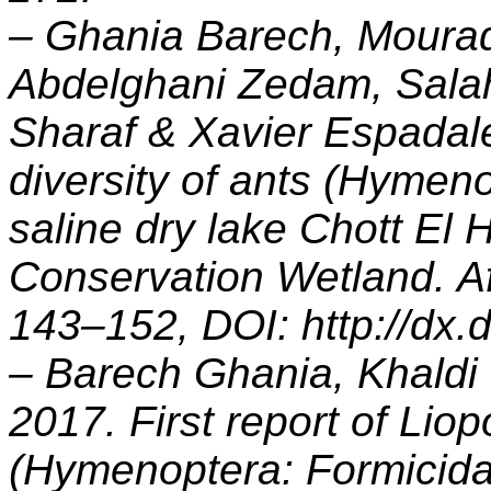
– Ghania Barech, Mourad
Abdelghani Zedam, Sala
Sharaf & Xavier Espadaler
diversity of ants (Hymeno
saline dry lake Chott El
Conservation Wetland. Af
143–152, DOI: http://dx.
– Barech Ghania, Khaldi
2017. First report of Lio
(Hymenoptera: Formicidae)