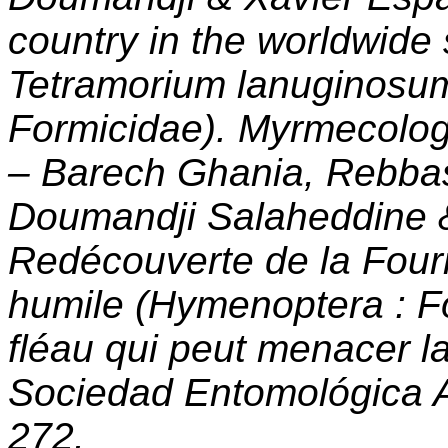
country in the worldwide 
Tetramorium lanuginosum
Formicidae). Myrmecolog
– Barech Ghania, Rebbas
Doumandji Salaheddine 
Redécouverte de la Four
humile (Hymenoptera : Fo
fléau qui peut menacer la
Sociedad Entomológica A
272.