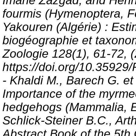
Imane Zazgad, and Henri
fourmis (Hymenoptera, Fo
Yakouren (Algérie) : Esti
biogéographie et taxono
Zoologie 128(1), 61-72, (
https://doi.org/10.35929
- Khaldi M., Barech G. et
Importance of the myrmec
hedgehogs (Mammalia, Eri
Schlick-Steiner B.C., Arth
Abstract Book of the 5t