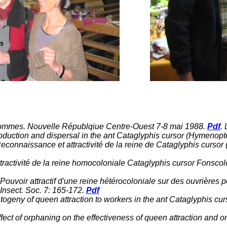
s) hommes. Nouvelle Républqiue Centre-Ouest 7-8 mai 1988.
Pdf
.
production and dispersal in the ant Cataglyphis cursor (Hymenop
Reconnaissance et attractivité de la reine de Cataglyphis cursor
Attractivité de la reine homocoloniale Cataglyphis cursor Fonsco
 Pouvoir attractif d'une reine hétérocoloniale sur des ouvrière
 Insect. Soc. 7: 165-172.
Pdf
ntogeny of queen attraction to workers in the ant Cataglyphis c
ffect of orphaning on the effectiveness of queen attraction and 