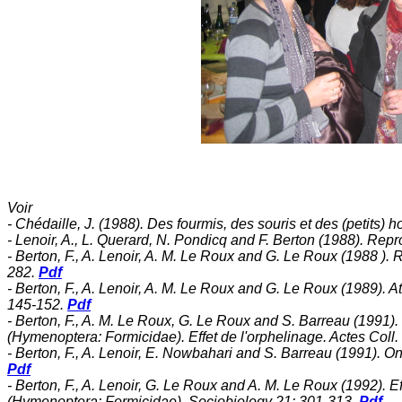
Voir
- Chédaille, J. (1988). Des fourmis, des souris et des (petit
- Lenoir, A., L. Querard, N. Pondicq and F. Berton (1988). Re
- Berton, F., A. Lenoir, A. M. Le Roux and G. Le Roux (1988 ). 
282.
Pdf
- Berton, F., A. Lenoir, A. M. Le Roux and G. Le Roux (1989). 
145-152.
Pdf
- Berton, F., A. M. Le Roux, G. Le Roux and S. Barreau (1991).
(Hymenoptera: Formicidae). Effet de l'orphelinage. Actes Coll.
- Berton, F., A. Lenoir, E. Nowbahari and S. Barreau (1991). O
Pdf
- Berton, F., A. Lenoir, G. Le Roux and A. M. Le Roux (1992). E
(Hymenoptera: Formicidae). Sociobiology 21: 301-313.
Pdf